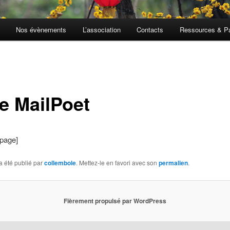
Nos évènements
L’association
Contacts
Ressources & Pa
e MailPoet
_page]
a été publié par
collembole
. Mettez-le en favori avec son
permalien
.
Fièrement propulsé par WordPress