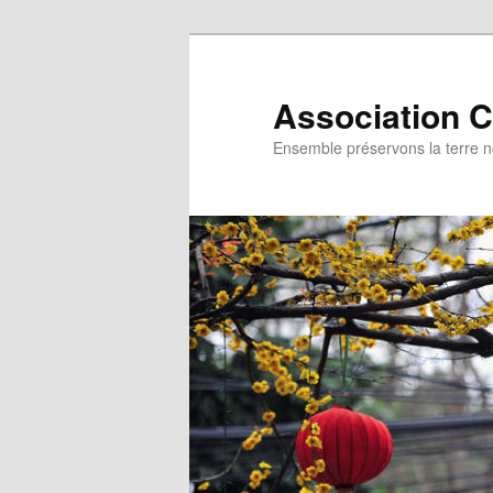
Aller
au
contenu
Association C
principal
Ensemble préservons la terre n