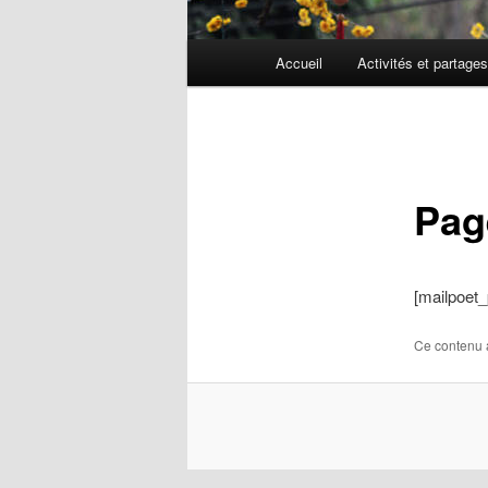
Menu
Accueil
Activités et partages
principal
Navigation
des
articles
Pag
[mailpoet
Ce contenu 