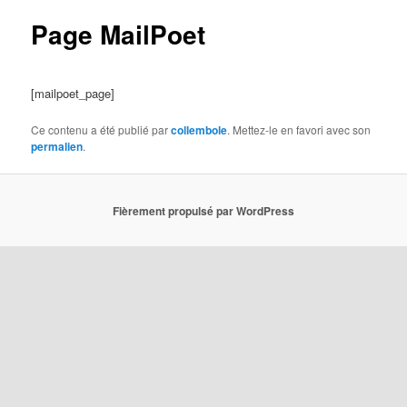
articles
Page MailPoet
[mailpoet_page]
Ce contenu a été publié par
collembole
. Mettez-le en favori avec son
permalien
.
Fièrement propulsé par WordPress